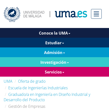
Menú
Conoce la UMA
Estudiar
Admisión
Investigación
Servicios
UMA
Oferta de grado
Escuela de Ingenierías Industriales
Graduado/a en Ingeniería en Diseño Industrial y
Desarrollo del Producto
Gestión de Empresas