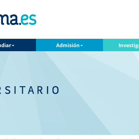
udiar
Admisión
Investig