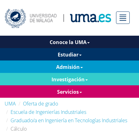
Menú
Conoce la UMA
Estudiar
Admisión
Investigación
Servicios
UMA
Oferta de grado
Escuela de Ingenierías Industriales
Graduado/a en Ingeniería en Tecnologías Industriales
Cálculo