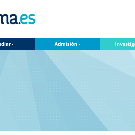
udiar
Admisión
Investig