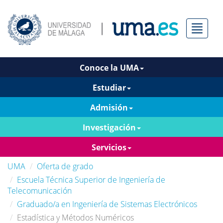
Menú
Conoce la UMA
Estudiar
Admisión
Investigación
Servicios
UMA
Oferta de grado
Escuela Técnica Superior de Ingeniería de
Telecomunicación
Graduado/a en Ingeniería de Sistemas Electrónicos
Estadística y Métodos Numéricos