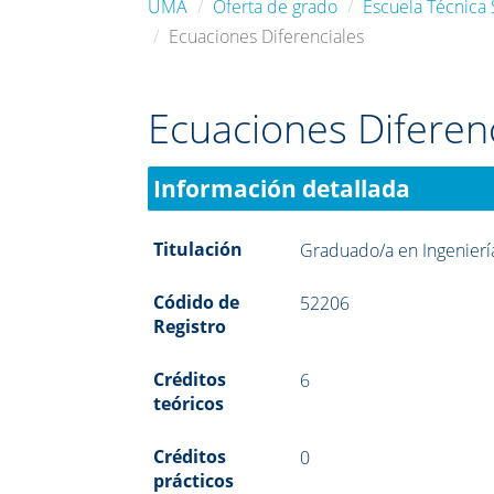
UMA
Oferta de grado
Escuela Técnica
Ecuaciones Diferenciales
Ecuaciones Diferen
Información detallada
Titulación
Graduado/a en Ingenierí
Códido de
52206
Registro
Créditos
6
teóricos
Créditos
0
prácticos