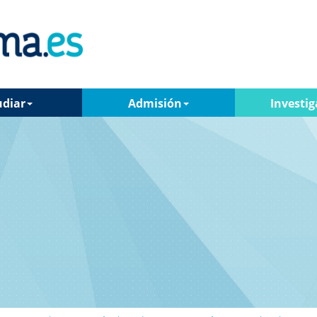
udiar
Admisión
Investig