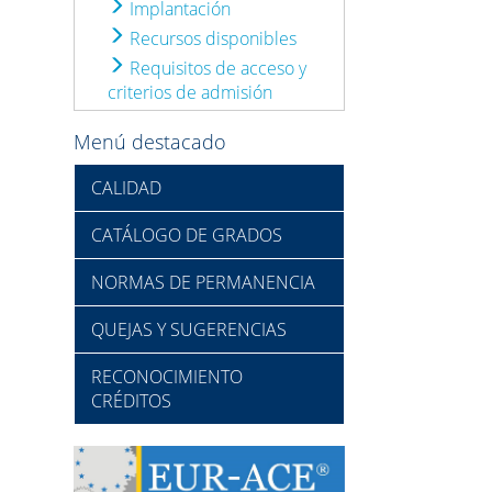
Implantación
Recursos disponibles
Requisitos de acceso y
criterios de admisión
Menú destacado
CALIDAD
CATÁLOGO DE GRADOS
NORMAS DE PERMANENCIA
QUEJAS Y SUGERENCIAS
RECONOCIMIENTO
CRÉDITOS