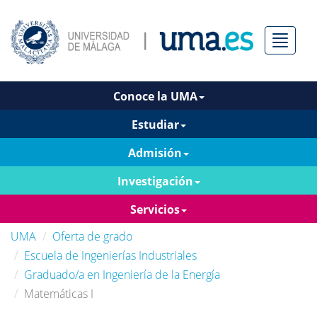
Menú
Conoce la UMA
Estudiar
Admisión
Investigación
Servicios
UMA
Oferta de grado
Escuela de Ingenierías Industriales
Graduado/a en Ingeniería de la Energía
Matemáticas I