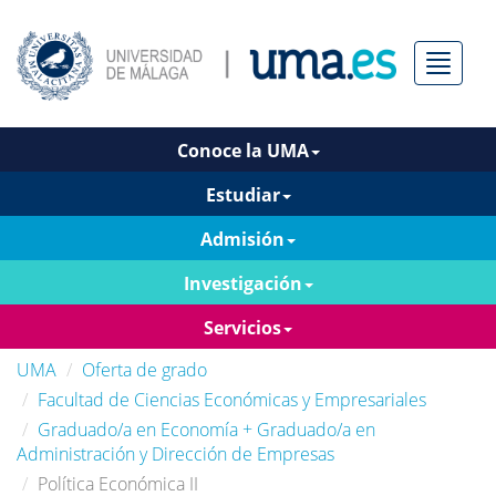
Menú
Conoce la UMA
Estudiar
Admisión
Investigación
Servicios
UMA
Oferta de grado
Facultad de Ciencias Económicas y Empresariales
Graduado/a en Economía + Graduado/a en
Administración y Dirección de Empresas
Política Económica II