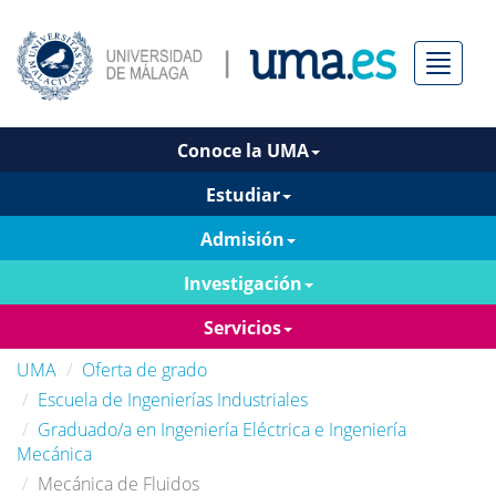
Menú
Conoce la UMA
Estudiar
Admisión
Investigación
Servicios
UMA
Oferta de grado
Escuela de Ingenierías Industriales
Graduado/a en Ingeniería Eléctrica e Ingeniería
Mecánica
Mecánica de Fluidos