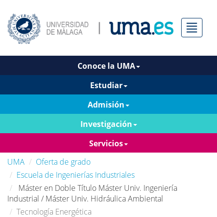
Menú
Conoce la UMA
Estudiar
Admisión
Investigación
Servicios
UMA
Oferta de grado
Escuela de Ingenierías Industriales
Máster en Doble Título Máster Univ. Ingeniería
Industrial / Máster Univ. Hidráulica Ambiental
Tecnología Energética