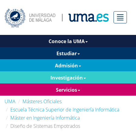
Menú
Conoce la UMA
Estudiar
Admisión
Investigación
Servicios
UMA
Másteres Oficiales
Escuela Técnica Superior de Ingeniería Informática
Máster en Ingeniería Informática
Diseño de Sistemas Empotrados