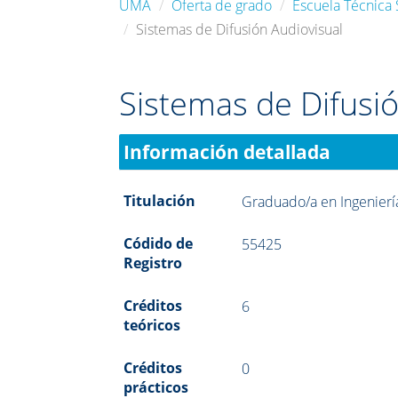
UMA
Oferta de grado
Escuela Técnica
Sistemas de Difusión Audiovisual
Sistemas de Difusió
Información detallada
Titulación
Graduado/a en Ingenierí
Códido de
55425
Registro
Créditos
6
teóricos
Créditos
0
prácticos