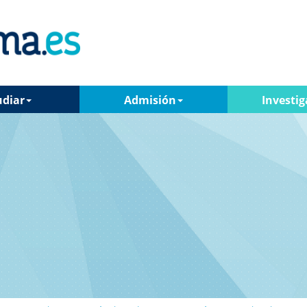
udiar
Admisión
Investig