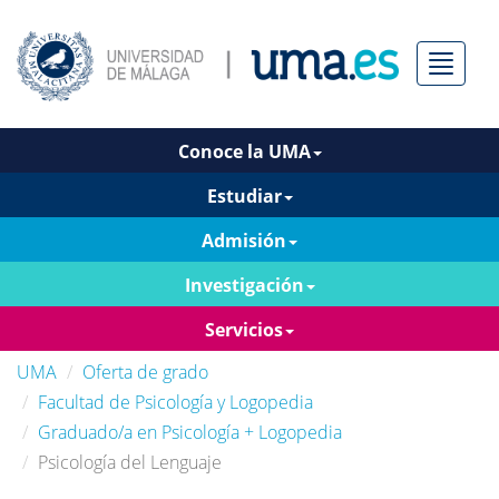
Menú
Conoce la UMA
Estudiar
Admisión
Investigación
Servicios
UMA
Oferta de grado
Facultad de Psicología y Logopedia
Graduado/a en Psicología + Logopedia
Psicología del Lenguaje