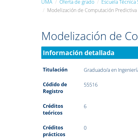
UMA
Oferta de grado
Escuela Técnica 
Modelización de Computación Predictiva
Modelización de Co
Información detallada
Titulación
Graduado/a en Ingenierí
Códido de
55516
Registro
Créditos
6
teóricos
Créditos
0
prácticos