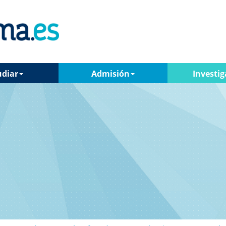
udiar
Admisión
Investig