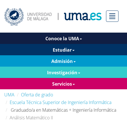
Menú
Conoce la UMA
Estudiar
Admisión
Investigación
Servicios
UMA
Oferta de grado
Escuela Técnica Superior de Ingeniería Informática
Graduado/a en Matemáticas + Ingeniería Informática
Análisis Matemático II