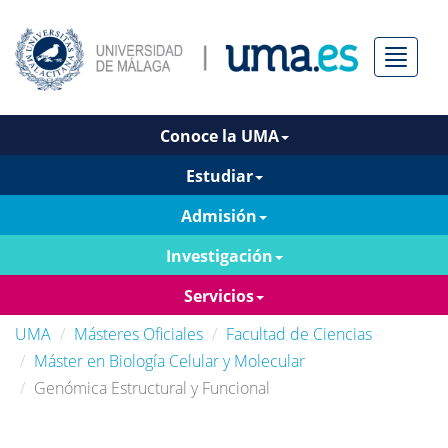
Menú
Conoce la UMA
Estudiar
Admisión
Investigación
Servicios
UMA
Másteres Oficiales
Facultad de Ciencias
Máster en Biología Celular y Molecular
Genómica Estructural y Funcional