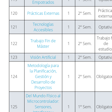
Empotrados
Práctic
120
Prácticas Externas
1
2º Sem.
externa
Tecnologías
121
1
2º Sem.
Optativ
Accesibles
Trabajo f
Trabajo Fin de
122
1
2º Sem.
de
Máster
estudio
123
Visión Artificial
1
2º Sem.
Optativ
Metodología para
la Planificación,
124
Gestión y
1
2º Sem.
Obligato
Desarrollo de
Proyectos
Del Mundo Físico al
Microcontrolador:
125
Sensores,
1
1º Sem.
Obligato