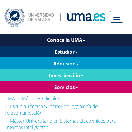
Menú
Conoce la UMA
Estudiar
Admisión
Investigación
Servicios
UMA
Másteres Oficiales
Escuela Técnica Superior de Ingeniería de
Telecomunicación
Máster Universitario en Sistemas Electrónicos para
Entornos Inteligentes