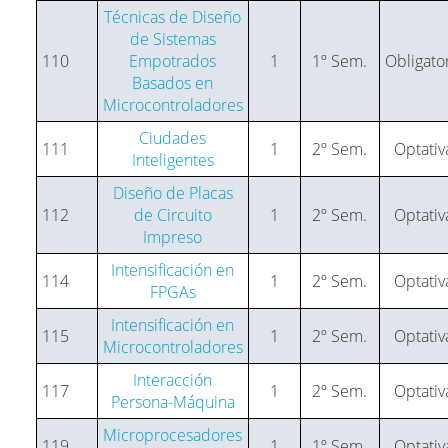
Técnicas de Diseño
de Sistemas
110
Empotrados
1
1º Sem.
Obligato
Basados en
Microcontroladores
Ciudades
111
1
2º Sem.
Optativ
Inteligentes
Diseño de Placas
112
de Circuito
1
2º Sem.
Optativ
Impreso
Intensificación en
114
1
2º Sem.
Optativ
FPGAs
Intensificación en
115
1
2º Sem.
Optativ
Microcontroladores
Interacción
117
1
2º Sem.
Optativ
Persona-Máquina
Microprocesadores
119
1
1º Sem.
Optativ