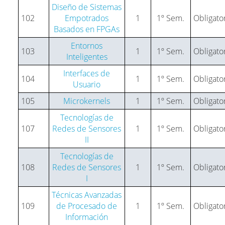
Diseño de Sistemas
102
Empotrados
1
1º Sem.
Obligato
Basados en FPGAs
Entornos
103
1
1º Sem.
Obligato
Inteligentes
Interfaces de
104
1
1º Sem.
Obligato
Usuario
105
Microkernels
1
1º Sem.
Obligato
Tecnologías de
107
Redes de Sensores
1
1º Sem.
Obligato
II
Tecnologías de
108
Redes de Sensores
1
1º Sem.
Obligato
I
Técnicas Avanzadas
109
de Procesado de
1
1º Sem.
Obligato
Información