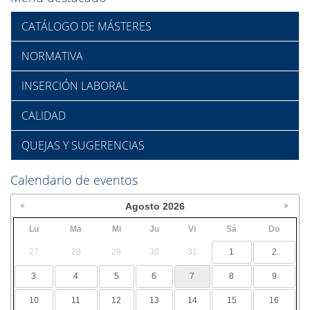
CATÁLOGO DE MÁSTERES
NORMATIVA
INSERCIÓN LABORAL
CALIDAD
QUEJAS Y SUGERENCIAS
Calendario de eventos
Agosto
2026
Lu
Ma
Mi
Ju
Vi
Sá
Do
27
28
29
30
31
1
2
3
4
5
6
7
8
9
10
11
12
13
14
15
16