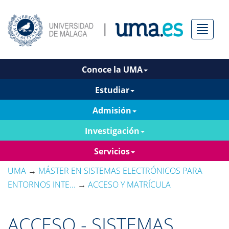
Menú
Conoce la UMA
Estudiar
Admisión
Investigación
Servicios
UMA
→
MÁSTER EN SISTEMAS ELECTRÓNICOS PARA
ENTORNOS INTE...
→
ACCESO Y MATRÍCULA
ACCESO - SISTEMAS