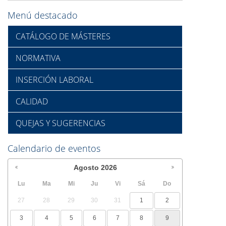
Menú destacado
CATÁLOGO DE MÁSTERES
NORMATIVA
INSERCIÓN LABORAL
CALIDAD
QUEJAS Y SUGERENCIAS
Calendario de eventos
Agosto
2026
Lu
Ma
Mi
Ju
Vi
Sá
Do
27
28
29
30
31
1
2
3
4
5
6
7
8
9