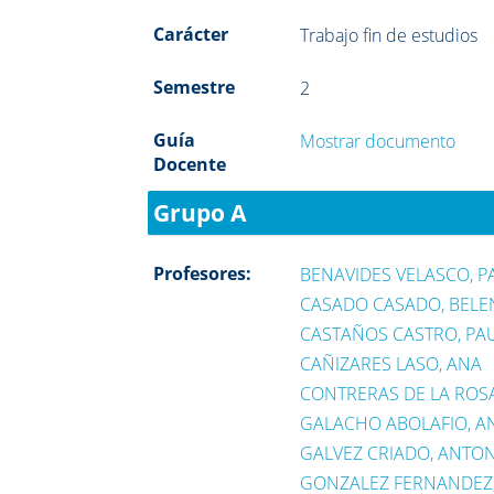
Carácter
Trabajo fin de estudios
Semestre
2
Guía
Mostrar documento
Docente
Grupo A
Profesores:
BENAVIDES VELASCO, P
CASADO CASADO, BELE
CASTAÑOS CASTRO, PA
CAÑIZARES LASO, ANA
CONTRERAS DE LA ROSA
GALACHO ABOLAFIO, A
GALVEZ CRIADO, ANTO
GONZALEZ FERNANDEZ,