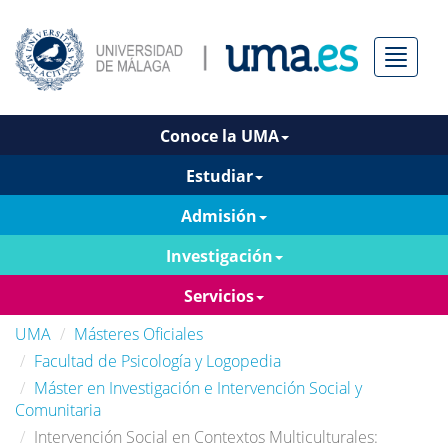
Menú
Conoce la UMA
Estudiar
Admisión
Investigación
Servicios
UMA
Másteres Oficiales
Facultad de Psicología y Logopedia
Máster en Investigación e Intervención Social y
Comunitaria
Intervención Social en Contextos Multiculturales: