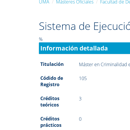
UMA
Másteres Oficiales
Facultad de D
Sistema de Ejecuci
%
Información detallada
Titulación
Máster en Criminalidad 
Códido de
105
Registro
Créditos
3
teóricos
Créditos
0
prácticos