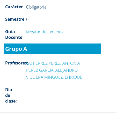
Carácter
Obligatoria
Semestre
0
Guía
Mostrar documento
Docente
Grupo A
Profesores:
GUTIERREZ PEREZ, ANTONIA
PEREZ GARCIA, ALEJANDRO
VIGUERA MINGUEZ, ENRIQUE
Día
de
clase: