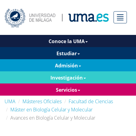
Menú
Conoce la UMA
Estudiar
Admisión
Investigación
Servicios
UMA
Másteres Oficiales
Facultad de Ciencias
Máster en Biología Celular y Molecular
Avances en Biología Celular y Molecular