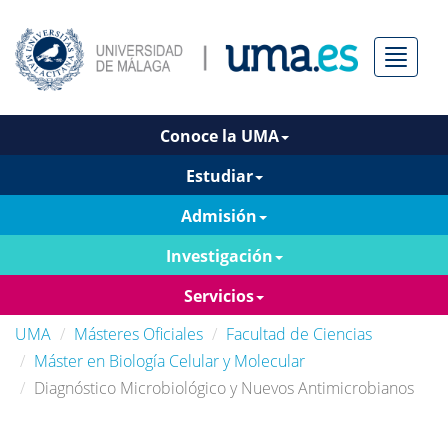
Menú
Conoce la UMA
Estudiar
Admisión
Investigación
Servicios
UMA
Másteres Oficiales
Facultad de Ciencias
Máster en Biología Celular y Molecular
Diagnóstico Microbiológico y Nuevos Antimicrobianos