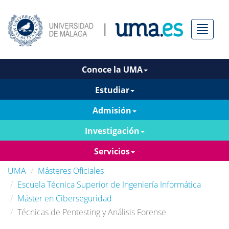
Menú
Conoce la UMA
Estudiar
Admisión
Investigación
Servicios
UMA
Másteres Oficiales
Escuela Técnica Superior de Ingeniería Informática
Máster en Ciberseguridad
Técnicas de Pentesting y Análisis Forense