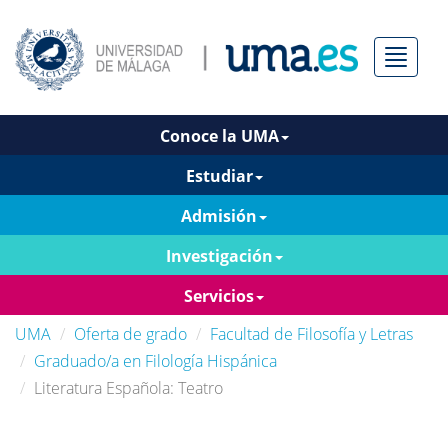
Menú
Conoce la UMA
Estudiar
Admisión
Investigación
Servicios
UMA
Oferta de grado
Facultad de Filosofía y Letras
Graduado/a en Filología Hispánica
Literatura Española: Teatro