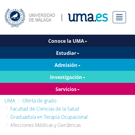
Menú
Conoce la UMA
Estudiar
Admisión
Investigación
Servicios
UMA
Oferta de grado
Facultad de Ciencias de la Salud
Graduado/a en Terapia Ocupacional
Afecciones Médicas y Geriátricas