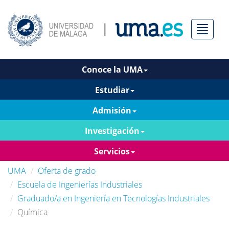
Menú
Conoce la UMA
Estudiar
Admisión
Investigación
Servicios
UMA
Oferta de grado
Escuela de Ingenierías Industriales
Graduado/a en Ingeniería en Tecnologías Industriales
Química