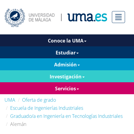
Menú
Conoce la UMA
Estudiar
Admisión
Investigación
Servicios
UMA
Oferta de grado
Escuela de Ingenierías Industriales
Graduado/a en Ingeniería en Tecnologías Industriales
Alemán