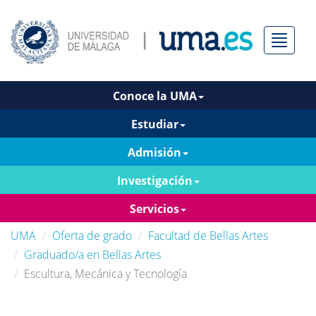
Menú
Conoce la UMA
Estudiar
Admisión
Investigación
Servicios
UMA
Oferta de grado
Facultad de Bellas Artes
Graduado/a en Bellas Artes
Escultura, Mecánica y Tecnología