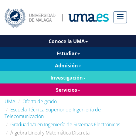
Menú
Conoce la UMA
Estudiar
Admisión
Investigación
Servicios
UMA
Oferta de grado
Escuela Técnica Superior de Ingeniería de
Telecomunicación
Graduado/a en Ingeniería de Sistemas Electrónicos
Álgebra Lineal y Matemática Discreta