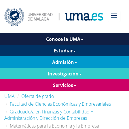
Menú
Conoce la UMA
Estudiar
Admisión
Investigación
Servicios
UMA
Oferta de grado
Facultad de Ciencias Económicas y Empresariales
Graduado/a en Finanzas y Contabilidad +
Administración y Dirección de Empresas
Matemáticas para la Economía y la Empresa