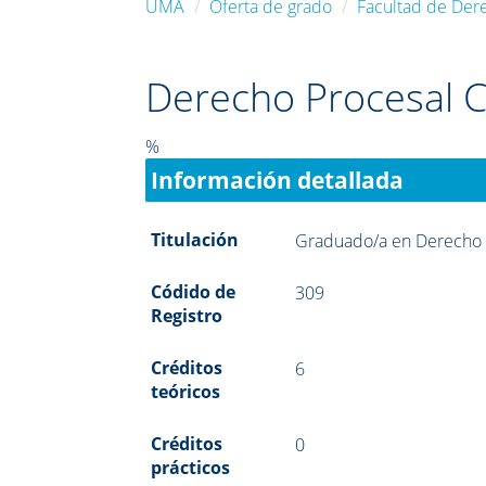
UMA
Oferta de grado
Facultad de Der
Derecho Procesal Ci
%
Información detallada
Titulación
Graduado/a en Derecho
Códido de
309
Registro
Créditos
6
teóricos
Créditos
0
prácticos