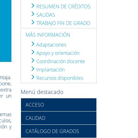
RESUMEN DE CRÉDITOS
SALIDAS
TRABAJO FIN DE GRADO
MÁS INFORMACIÓN
Adaptaciones
Apoyo y orientación
Coordinación docente
Implantación
ntaja.
Recursos disponibles
pone,
 extra
Menú destacado
er un
ACCESO
temas
CALIDAD
culos,
ión y
CATÁLOGO DE GRADOS