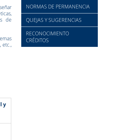
NORMAS DE PERMANENCIA
iseñar
icas,
os de
QUEJAS Y SUGERENCIAS
RECONOCIMIENTO
blemas
CRÉDITOS
 etc.,
l y