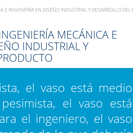
O
A E INGENIERÍA EN DISEÑO INDUSTRIAL Y DESARROLLO DE
INGENIERÍA MECÁNICA E
SEÑO INDUSTRIAL Y
 PRODUCTO
ista, el vaso está medio
 pesimista, el vaso está
ara el ingeniero, el vaso