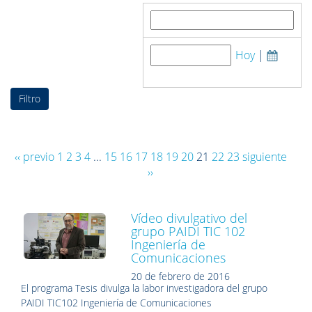
Buscar por:
Hoy
|
Fecha de publicación:
‹‹ previo
1
2
3
4
...
15
16
17
18
19
20
21
22
23
siguiente
››
Vídeo divulgativo del
grupo PAIDI TIC 102
Ingeniería de
Comunicaciones
20 de febrero de 2016
El programa Tesis divulga la labor investigadora del grupo
PAIDI TIC102 Ingeniería de Comunicaciones