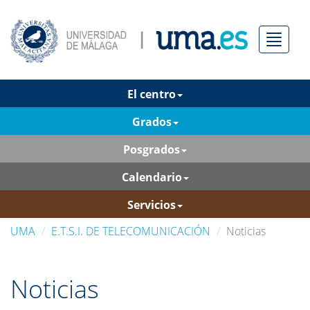
Menú
El centro
Grados
Posgrados
Calendario
Servicios
UMA
E.T.S.I. DE TELECOMUNICACIÓN
Noticias
Noticias