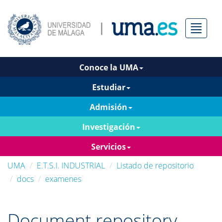
Menú
Conoce la UMA
Estudiar
Admisión
Investigación
Servicios
UMA
E.T.S.I. INDUSTRIAL
Listado de repositorio
docs
examenes
Document repository