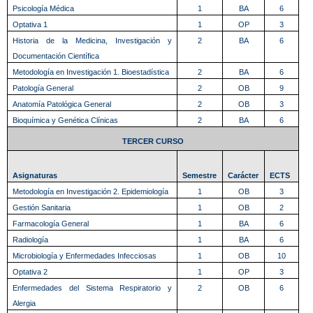
Psicología Médica
1
BA
6
Optativa 1
1
OP
3
Historia de la Medicina, Investigación y
2
BA
6
Documentación Científica
Metodología en Investigación 1. Bioestadística
2
BA
6
Patología General
2
OB
9
Anatomía Patológica General
2
OB
3
Bioquímica y Genética Clínicas
2
BA
6
TERCER CURSO
Asignaturas
Semestre
Carácter
ECTS
Metodología en Investigación 2. Epidemiología
1
OB
3
Gestión Sanitaria
1
OB
2
Farmacología General
1
BA
6
Radiología
1
BA
6
Microbiología y Enfermedades Infecciosas
1
OB
10
Optativa 2
1
OP
3
Enfermedades del Sistema Respiratorio y
2
OB
6
Alergia