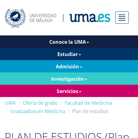
Menú
Conoce la UMA
Estudiar
Admisión
Investigación
Servicios
UMA
Oferta de grado
Facultad de Medicina
Graduado/a en Medicina
Plan de estudios
PLAN DE ESTUDIOS (Plan