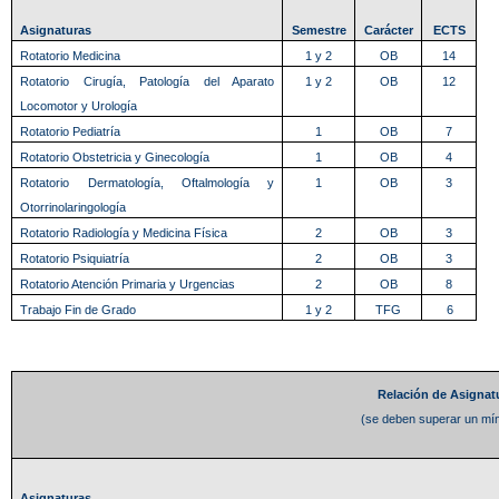
Asignaturas
Semestre
Carácter
ECTS
Rotatorio Medicina
1 y 2
OB
14
Rotatorio Cirugía, Patología del Aparato
1 y 2
OB
12
Locomotor y Urología
Rotatorio Pediatría
1
OB
7
Rotatorio Obstetricia y Ginecología
1
OB
4
Rotatorio Dermatología, Oftalmología y
1
OB
3
Otorrinolaringología
Rotatorio Radiología y Medicina Física
2
OB
3
Rotatorio Psiquiatría
2
OB
3
Rotatorio Atención Primaria y Urgencias
2
OB
8
Trabajo Fin de Grado
1 y 2
TFG
6
Relación de Asignat
(se deben superar un mín
Asignaturas