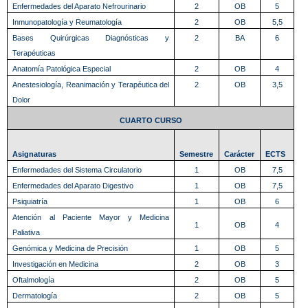
Enfermedades del Aparato Nefrourinario
2
OB
5
Inmunopatología y Reumatología
2
OB
5,5
Bases Quirúrgicas Diagnósticas y
2
BA
6
Terapéuticas
Anatomía Patológica Especial
2
OB
4
Anestesiología, Reanimación y Terapéutica del
2
OB
3,5
Dolor
CUARTO CURSO
Asignaturas
Semestre
Carácter
ECTS
Enfermedades del Sistema Circulatorio
1
OB
7,5
Enfermedades del Aparato Digestivo
1
OB
7,5
Psiquiatría
1
OB
6
Atención al Paciente Mayor y Medicina
1
OB
4
Paliativa
Genómica y Medicina de Precisión
1
OB
5
Investigación en Medicina
2
OB
3
Oftalmología
2
OB
5
Dermatología
2
OB
5