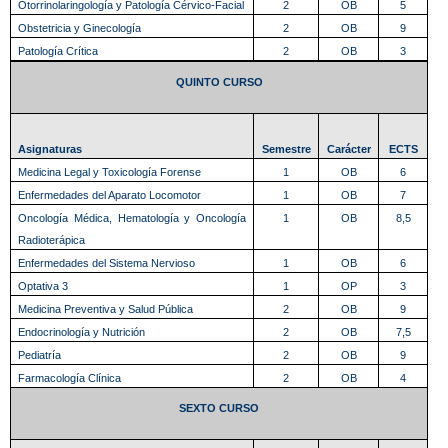
Otorrinolaringología y Patología Cérvico-Facial
2
OB
5
Obstetricia y Ginecología
2
OB
9
Patología Crítica
2
OB
3
QUINTO CURSO
Asignaturas
Semestre
Carácter
ECTS
Medicina Legal y Toxicología Forense
1
OB
6
Enfermedades del Aparato Locomotor
1
OB
7
Oncología Médica, Hematología y Oncología
1
OB
8,5
Radioterápica
Enfermedades del Sistema Nervioso
1
OB
6
Optativa 3
1
OP
3
Medicina Preventiva y Salud Pública
2
OB
9
Endocrinología y Nutrición
2
OB
7,5
Pediatría
2
OB
9
Farmacología Clínica
2
OB
4
SEXTO CURSO