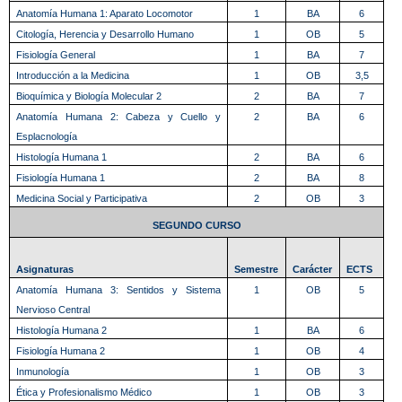
Anatomía Humana 1: Aparato Locomotor
1
BA
6
Citología, Herencia y Desarrollo Humano
1
OB
5
Fisiología General
1
BA
7
Introducción a la Medicina
1
OB
3,5
Bioquímica y Biología Molecular 2
2
BA
7
Anatomía Humana 2: Cabeza y Cuello y
2
BA
6
Esplacnología
Histología Humana 1
2
BA
6
Fisiología Humana 1
2
BA
8
Medicina Social y Participativa
2
OB
3
SEGUNDO CURSO
Asignaturas
Semestre
Carácter
ECTS
Anatomía Humana 3: Sentidos y Sistema
1
OB
5
Nervioso Central
Histología Humana 2
1
BA
6
Fisiología Humana 2
1
OB
4
Inmunología
1
OB
3
Ética y Profesionalismo Médico
1
OB
3