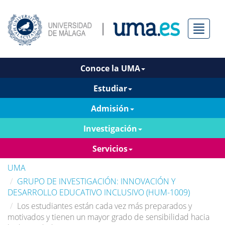
Menú
Conoce la UMA
Estudiar
Admisión
Investigación
Servicios
UMA
GRUPO DE INVESTIGACIÓN: INNOVACIÓN Y
DESARROLLO EDUCATIVO INCLUSIVO (HUM-1009)
Los estudiantes están cada vez más preparados y
motivados y tienen un mayor grado de sensibilidad hacia