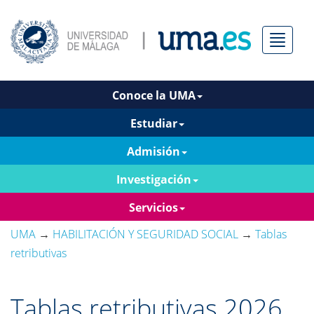
Menú
Conoce la UMA
Estudiar
Admisión
Investigación
Servicios
UMA
→
HABILITACIÓN Y SEGURIDAD SOCIAL
→
Tablas
retributivas
Tablas retributivas 2026