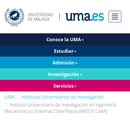
Menú
Conoce la UMA
Estudiar
Admisión
Investigación
Servicios
UMA
Institutos Universitarios de Investigación
Instituto Universitario de Investigación en Ingeniería
Mecatrónica y Sistemas Ciberfísicos (IMECH.UMA)