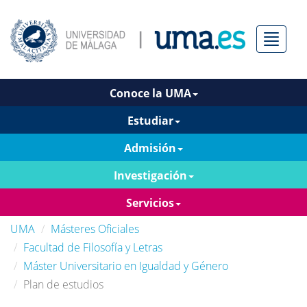
Menú
Conoce la UMA
Estudiar
Admisión
Investigación
Servicios
UMA
Másteres Oficiales
Facultad de Filosofía y Letras
Máster Universitario en Igualdad y Género
Plan de estudios