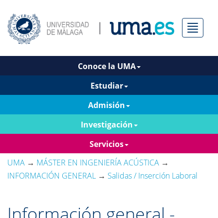
Menú
Conoce la UMA
Estudiar
Admisión
Investigación
Servicios
UMA
→
MÁSTER EN INGENIERÍA ACÚSTICA
→
INFORMACIÓN GENERAL
→
Salidas / Inserción Laboral
Información general -