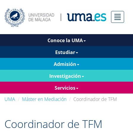
Menú
Conoce la UMA
Estudiar
Admisión
Investigación
Servicios
UMA
Máster en Mediación
Coordinador de TFM
Coordinador de TFM