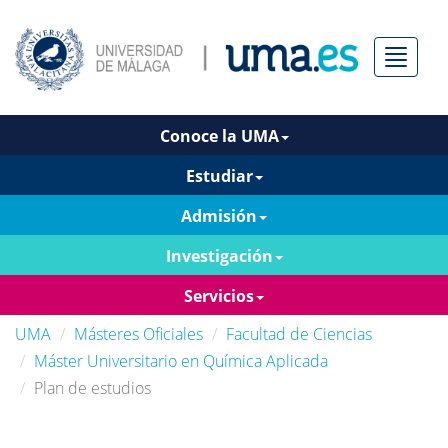
Menú
Conoce la UMA
Estudiar
Admisión
Investigación
Servicios
UMA
Másteres Oficiales
Facultad de Ciencias
Máster Universitario en Química Aplicada
Plan de estudios