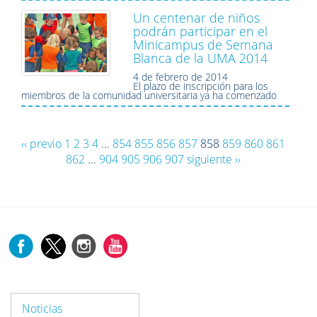
Un centenar de niños
podrán participar en el
Minicampus de Semana
Blanca de la UMA 2014
4 de febrero de 2014
El plazo de inscripción para los
miembros de la comunidad universitaria ya ha comenzado
‹‹ previo
1
2
3
4
...
854
855
856
857
858
859
860
861
862
...
904
905
906
907
siguiente ››
Noticias