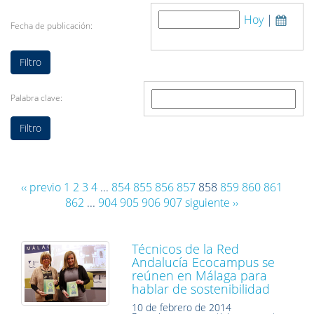
Hoy
|
Fecha de publicación:
Palabra clave:
‹‹ previo
1
2
3
4
...
854
855
856
857
858
859
860
861
862
...
904
905
906
907
siguiente ››
Técnicos de la Red
Andalucía Ecocampus se
reúnen en Málaga para
hablar de sostenibilidad
10 de febrero de 2014