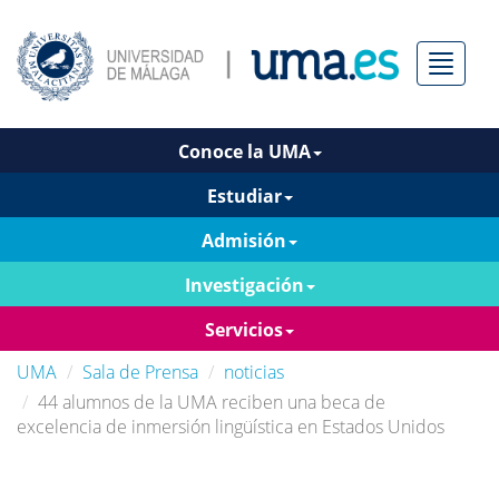
Menú
Conoce la UMA
Estudiar
Admisión
Investigación
Servicios
UMA
Sala de Prensa
noticias
44 alumnos de la UMA reciben una beca de
excelencia de inmersión lingüística en Estados Unidos