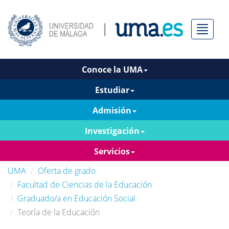
Menú
Conoce la UMA
Estudiar
Admisión
Investigación
Servicios
UMA
Oferta de grado
Facultad de Ciencias de la Educación
Graduado/a en Educación Social
Teoría de la Educación