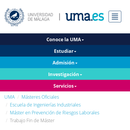
Menú
Conoce la UMA
Estudiar
Admisión
Investigación
Servicios
UMA
Másteres Oficiales
Escuela de Ingenierías Industriales
Máster en Prevención de Riesgos Laborales
Trabajo Fin de Máster