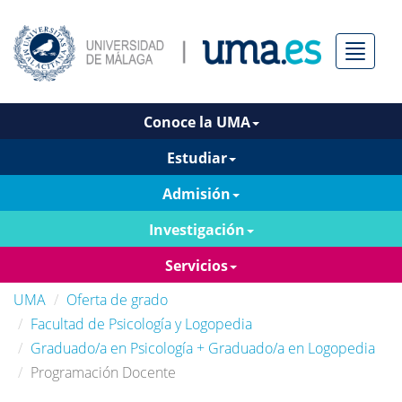
Menú
Conoce la UMA
Estudiar
Admisión
Investigación
Servicios
UMA
Oferta de grado
Facultad de Psicología y Logopedia
Graduado/a en Psicología + Graduado/a en Logopedia
Programación Docente