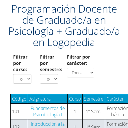
Programación Docente
de Graduado/a en
Psicología + Graduado/a
en Logopedia
Filtrar
Filtrar
Filtrar por
por
por
carácter:
curso:
semestre:
Código
Asignatura
Curso
Semestre
Carácter
Fundamentos de
Formació
101
1
1º Sem.
Psicobiología I
básica
Introducción a la
Formació
102
1
1º Sem.