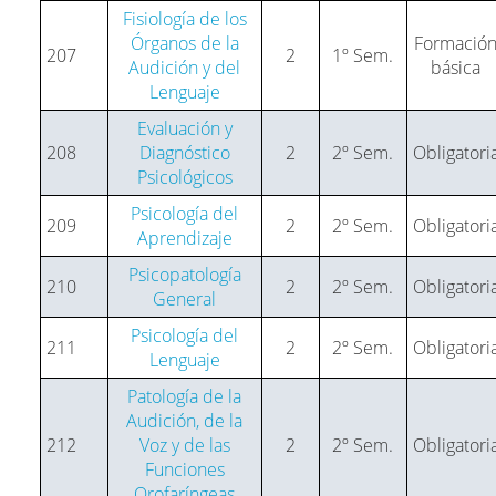
Fisiología de los
Órganos de la
Formació
207
2
1º Sem.
Audición y del
básica
Lenguaje
Evaluación y
208
Diagnóstico
2
2º Sem.
Obligatori
Psicológicos
Psicología del
209
2
2º Sem.
Obligatori
Aprendizaje
Psicopatología
210
2
2º Sem.
Obligatori
General
Psicología del
211
2
2º Sem.
Obligatori
Lenguaje
Patología de la
Audición, de la
212
Voz y de las
2
2º Sem.
Obligatori
Funciones
Orofaríngeas