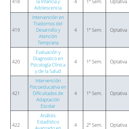
418
la Infancia y
4
1º Sem.
Optativa
Adolescencia
Intervención en
Trastornos del
419
Desarrollo y
4
1º Sem.
Optativa
Atención
Temprana
Evaluación y
Diagnostico en
420
4
1º Sem.
Optativa
Psicología Clínica
y de la Salud
Intervención
Psicoeducativa en
421
Dificultades de
4
1º Sem.
Optativa
Adaptación
Escolar
Análisis
Estadístico
422
4
2º Sem.
Optativa
Avanzado en