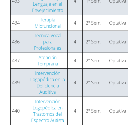
433
4
1º Sem.
Optativa
Lenguaje en el
Envejecimiento
Terapia
434
4
2º Sem.
Optativa
Miofuncional
Técnica Vocal
436
para
4
2º Sem.
Optativa
Profesionales
Atención
437
4
2º Sem.
Optativa
Temprana
Intervención
Logopédica en la
439
4
2º Sem.
Optativa
Deficiencia
Auditiva
Intervención
Logopédica en
440
4
2º Sem.
Optativa
Trastornos del
Espectro Autista