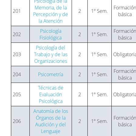
Psicología de la
Memoria, de la
Formació
201
2
1º Sem.
Percepción y de
básica
la Atención
Psicología
Formació
202
2
1º Sem.
Fisiológica
básica
Psicología del
203
Trabajo y de las
2
1º Sem.
Obligatori
Organizaciones
Formació
204
Psicometría
2
1º Sem.
básica
Técnicas de
205
Evaluación
2
1º Sem.
Obligatori
Psicológica
Anatomía de los
Órganos de la
Formació
206
2
1º Sem.
Audición y del
básica
Lenguaje