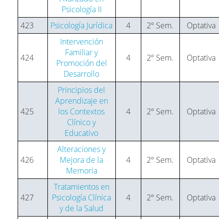
Psicología II
423
Psicología Jurídica
4
2º Sem.
Optativa
Intervención
Familiar y
424
4
2º Sem.
Optativa
Promoción del
Desarrollo
Principios del
Aprendizaje en
425
los Contextos
4
2º Sem.
Optativa
Clínico y
Educativo
Alteraciones y
426
Mejora de la
4
2º Sem.
Optativa
Memoria
Tratamientos en
427
Psicología Clínica
4
2º Sem.
Optativa
y de la Salud