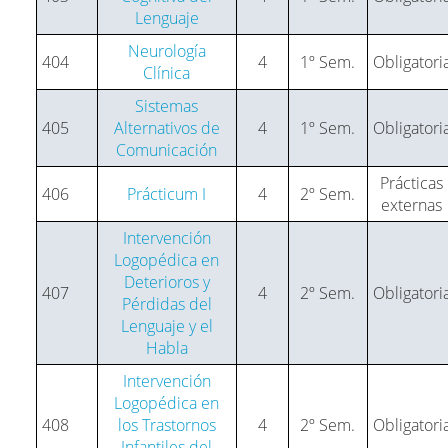
Lenguaje
Neurología
404
4
1º Sem.
Obligatori
Clínica
Sistemas
405
Alternativos de
4
1º Sem.
Obligatori
Comunicación
Prácticas
406
Prácticum I
4
2º Sem.
externas
Intervención
Logopédica en
Deterioros y
407
4
2º Sem.
Obligatori
Pérdidas del
Lenguaje y el
Habla
Intervención
Logopédica en
408
los Trastornos
4
2º Sem.
Obligatori
Infantiles del