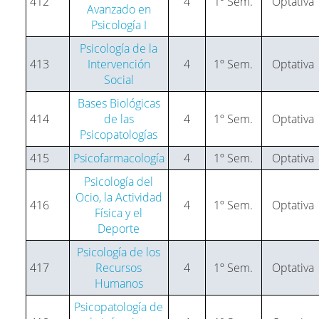
412
4
1º Sem.
Optativa
Avanzado en
Psicología I
Psicología de la
413
Intervención
4
1º Sem.
Optativa
Social
Bases Biológicas
414
de las
4
1º Sem.
Optativa
Psicopatologías
415
Psicofarmacología
4
1º Sem.
Optativa
Psicología del
Ocio, la Actividad
416
4
1º Sem.
Optativa
Física y el
Deporte
Psicología de los
417
Recursos
4
1º Sem.
Optativa
Humanos
Psicopatología de