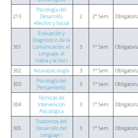
Psicología del
213
Desarrollo
2
2º Sem.
Obligatori
Afectivo y Social
Evaluación y
Diagnóstico de la
301
Comunicación, el
3
1º Sem.
Obligatori
Lenguaje, el
Habla y la Voz I
302
Neuropsicología
3
1º Sem.
Obligatori
Psicología del
303
3
1º Sem.
Obligatori
Pensamiento
Técnicas de
304
Intervención
3
1º Sem.
Obligatori
Psicológica
Trastornos del
305
Desarrollo del
3
1º Sem.
Obligatori
Lenguaje I