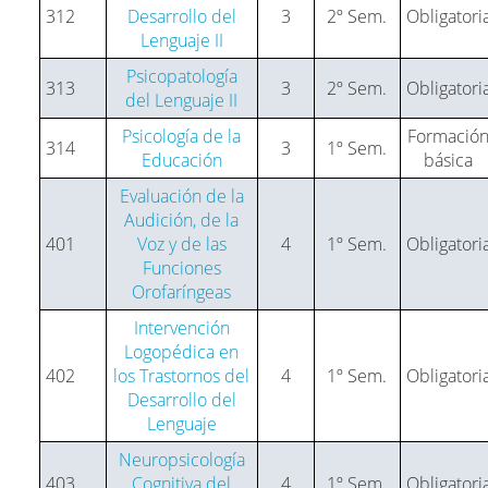
312
Desarrollo del
3
2º Sem.
Obligatori
Lenguaje II
Psicopatología
313
3
2º Sem.
Obligatori
del Lenguaje II
Psicología de la
Formació
314
3
1º Sem.
Educación
básica
Evaluación de la
Audición, de la
401
Voz y de las
4
1º Sem.
Obligatori
Funciones
Orofaríngeas
Intervención
Logopédica en
402
los Trastornos del
4
1º Sem.
Obligatori
Desarrollo del
Lenguaje
Neuropsicología
403
Cognitiva del
4
1º Sem.
Obligatori