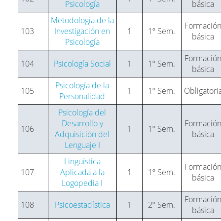
Psicología
básica
Metodología de la
Formació
103
Investigación en
1
1º Sem.
básica
Psicología
Formació
104
Psicología Social
1
1º Sem.
básica
Psicología de la
105
1
1º Sem.
Obligatori
Personalidad
Psicología del
Desarrollo y
Formació
106
1
1º Sem.
Adquisición del
básica
Lenguaje I
Lingüística
Formació
107
Aplicada a la
1
1º Sem.
básica
Logopedia I
Formació
108
Psicoestadística
1
2º Sem.
básica