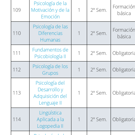
Psicología de la
Formació
109
Motivación y de la
1
2º Sem.
básica
Emoción
Psicología de las
Formació
110
Diferencias
1
2º Sem.
básica
Humanas
Fundamentos de
111
1
2º Sem.
Obligatori
Psicobiología II
Psicología de los
112
1
2º Sem.
Obligatori
Grupos
Psicología del
Desarrollo y
113
1
2º Sem.
Obligatori
Adquisición del
Lenguaje II
Lingüística
114
Aplicada a la
1
2º Sem.
Obligatori
Logopedia II