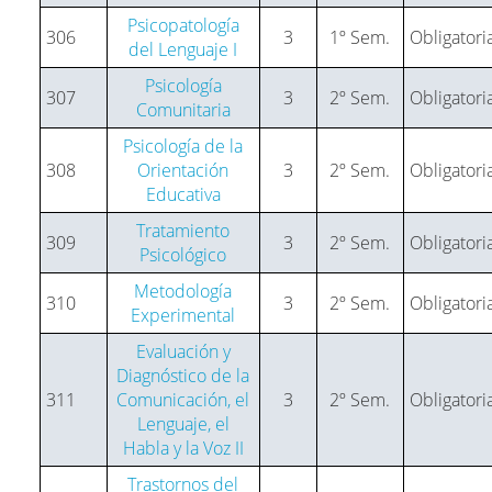
Psicopatología
306
3
1º Sem.
Obligatori
del Lenguaje I
Psicología
307
3
2º Sem.
Obligatori
Comunitaria
Psicología de la
308
Orientación
3
2º Sem.
Obligatori
Educativa
Tratamiento
309
3
2º Sem.
Obligatori
Psicológico
Metodología
310
3
2º Sem.
Obligatori
Experimental
Evaluación y
Diagnóstico de la
311
Comunicación, el
3
2º Sem.
Obligatori
Lenguaje, el
Habla y la Voz II
Trastornos del