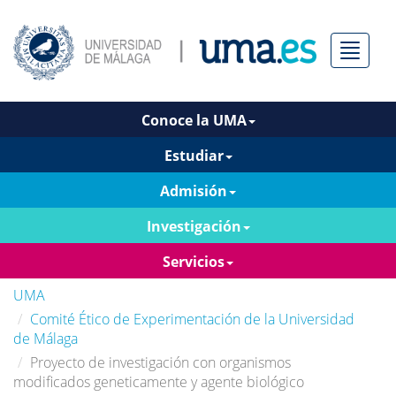
Menú
Conoce la UMA
Estudiar
Admisión
Investigación
Servicios
UMA
Comité Ético de Experimentación de la Universidad
de Málaga
Proyecto de investigación con organismos
modificados geneticamente y agente biológico