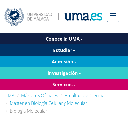
Menú
Conoce la UMA
Estudiar
Admisión
Investigación
Servicios
UMA
Másteres Oficiales
Facultad de Ciencias
Máster en Biología Celular y Molecular
Biología Molecular